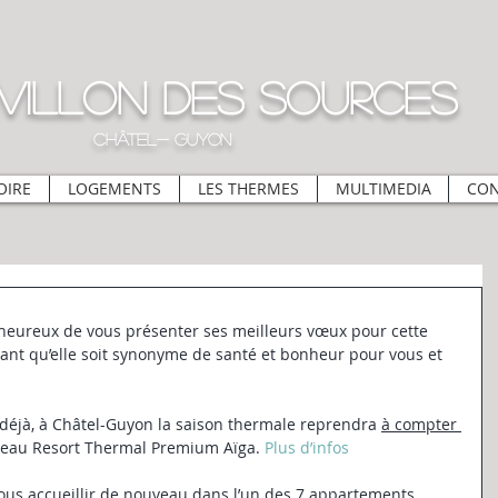
villon des Sources
CHÂTEL- GUYON
OIRE
LOGEMENTS
LES THERMES
MULTIMEDIA
CON
s heureux de vous présenter ses meilleurs vœux pour cette 
ant qu’elle soit synonyme de santé et bonheur pour vous et 
éjà, à Châtel-Guyon la saison thermale reprendra
à compter 
veau Resort Thermal Premium Aïga. 
Plus d’infos
vous accueillir de nouveau dans l’un des 7 appartements 