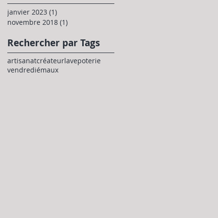
janvier 2023
(1)
1 post
novembre 2018
(1)
1 post
Rechercher par Tags
artisanat
créateur
lave
poterie
vendredi
émaux