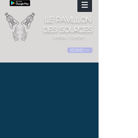
Le Pavillon
des Sources
CHÂTEL- GUYON
RESERVEZ >>>