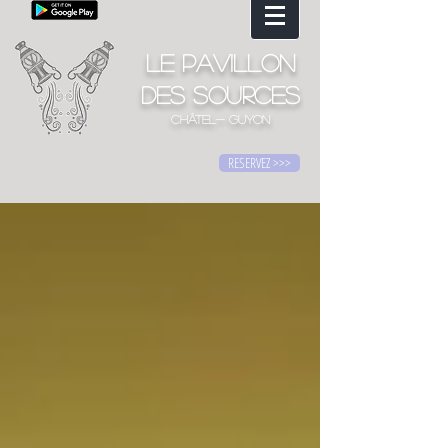
Le Pavillon
des Sources
CHÂTEL- GUYON
RESERVEZ >>>